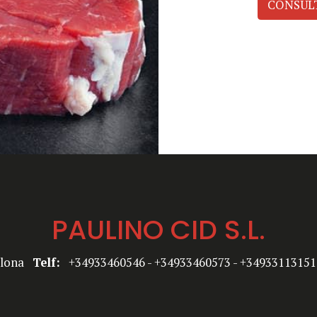
CONSUL
PAULINO CID S.L.
celona
Telf:
+34933460546 - +34933460573 - +349331131