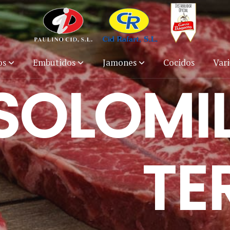
os
Embutidos
Jamones
Cocidos
Var
SOLOMIL
TE